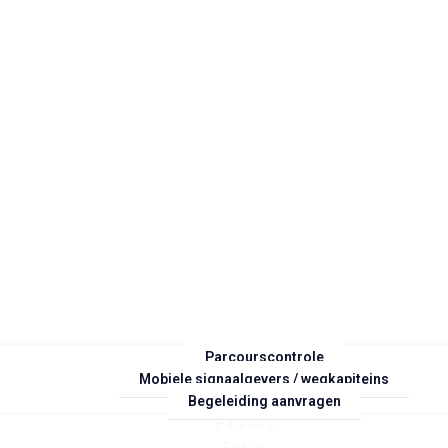
Parcourscontrole
Mobiele signaalgevers / wegkapiteins
Begeleiding aanvragen
Partners
Foto’s