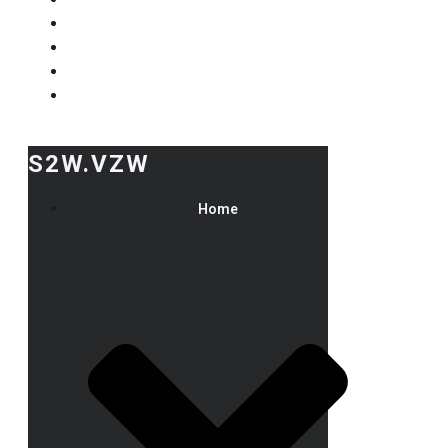
S2W.VZW
Home